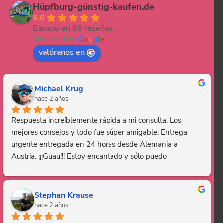
Hüpfburg-günstig-kaufen.de
5.0
Basado en 66 reseñas.
powered by
G
o
o
g
l
e
valóranos en
Michael Krug
hace 2 años
Respuesta increíblemente rápida a mi consulta. Los 
mejores consejos y todo fue súper amigable. Entrega 
urgente entregada en 24 horas desde Alemania a 
Austria. ¡¡¡Guau!!! Estoy encantado y sólo puedo 
recomendar esta empresa. Gracias, eres genial.
Stephan Krause
hace 2 años