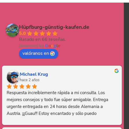
Hüpfburg-günstig-kaufen.de
5.0
Basado en 66 reseñas.
powered by
G
o
o
g
l
e
valóranos en
Michael Krug
hace 2 años
Respuesta increíblemente rápida a mi consulta. Los 
mejores consejos y todo fue súper amigable. Entrega 
urgente entregada en 24 horas desde Alemania a 
Austria. ¡¡¡Guau!!! Estoy encantado y sólo puedo 
recomendar esta empresa. Gracias, eres genial.