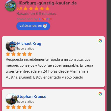
Hüpfburg-günstig-kaufen.de
5.0
Basado en 66 reseñas.
powered by
G
o
o
g
l
e
valóranos en
Michael Krug
hace 2 años
Respuesta increíblemente rápida a mi consulta. Los 
mejores consejos y todo fue súper amigable. Entrega 
urgente entregada en 24 horas desde Alemania a 
Austria. ¡¡¡Guau!!! Estoy encantado y sólo puedo 
recomendar esta empresa. Gracias, eres genial.
Stephan Krause
hace 2 años