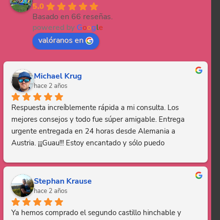
5.0
Basado en 66 reseñas.
powered by
G
o
o
g
l
e
valóranos en
Michael Krug
hace 2 años
Respuesta increíblemente rápida a mi consulta. Los 
mejores consejos y todo fue súper amigable. Entrega 
urgente entregada en 24 horas desde Alemania a 
Austria. ¡¡¡Guau!!! Estoy encantado y sólo puedo 
recomendar esta empresa. Gracias, eres genial.
Stephan Krause
hace 2 años
Ya hemos comprado el segundo castillo hinchable y 