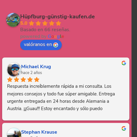
Hüpfburg-günstig-kaufen.de
5.0
Basado en 66 reseñas.
powered by
G
o
o
g
l
e
valóranos en
Michael Krug
hace 2 años
Respuesta increíblemente rápida a mi consulta. Los 
mejores consejos y todo fue súper amigable. Entrega 
urgente entregada en 24 horas desde Alemania a 
Austria. ¡¡¡Guau!!! Estoy encantado y sólo puedo 
recomendar esta empresa. Gracias, eres genial.
Stephan Krause