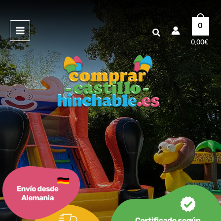
Ir
al
0
contenido
Buscar
0,00
€