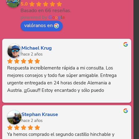
5.0
Basado en 66 reseñas.
powered by
G
o
o
g
l
e
valóranos en
Michael Krug
hace 2 años
Respuesta increíblemente rápida a mi consulta. Los 
mejores consejos y todo fue súper amigable. Entrega 
urgente entregada en 24 horas desde Alemania a 
Austria. ¡¡¡Guau!!! Estoy encantado y sólo puedo 
recomendar esta empresa. Gracias, eres genial.
Stephan Krause
hace 2 años
Ya hemos comprado el segundo castillo hinchable y 