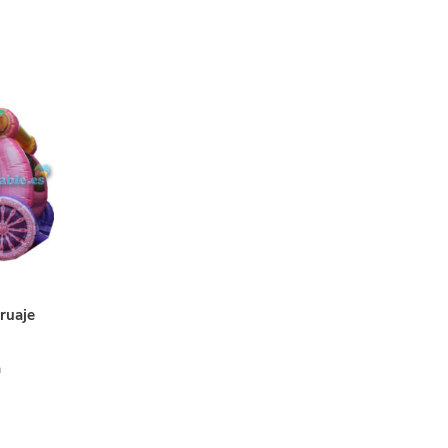
ruaje
m