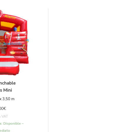
inchable
s Mini
 x 3,50 m
00
€
% VAT
a:
Disponible –
ediato