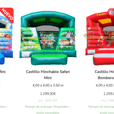
Mini
Castillo Hinchable Safari
Castillo H
Mini
Bombero
m
4,00 x 4,00 x 3,50 m
4,00 x 4,00
1.299,00
€
1.299,
incl. 19% VAT
incl. 19
ible –
Tiempo de entrega:
Disponible –
Tiempo de entreg
envío inmediato
envío inm