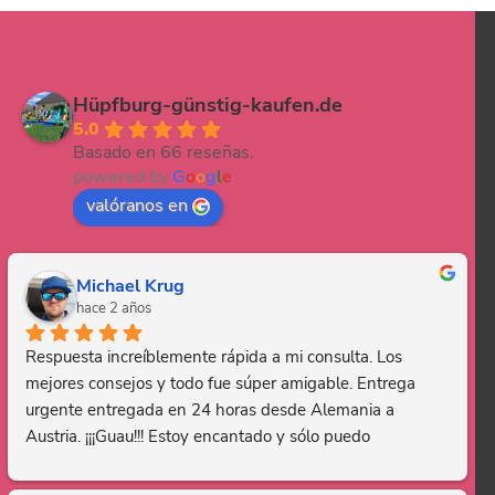
Hüpfburg-günstig-kaufen.de
5.0
Basado en 66 reseñas.
powered by
G
o
o
g
l
e
valóranos en
Michael Krug
hace 2 años
Respuesta increíblemente rápida a mi consulta. Los 
mejores consejos y todo fue súper amigable. Entrega 
urgente entregada en 24 horas desde Alemania a 
Austria. ¡¡¡Guau!!! Estoy encantado y sólo puedo 
recomendar esta empresa. Gracias, eres genial.