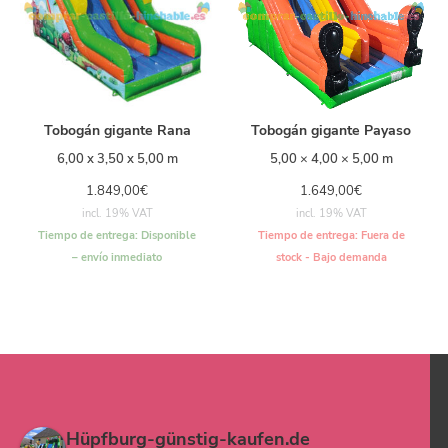
Tobogán gigante Rana
Tobogán gigante Payaso
6,00 x 3,50 x 5,00 m
5,00 × 4,00 × 5,00 m
1.849,00
€
1.649,00
€
incl. 19% VAT
incl. 19% VAT
Tiempo de entrega:
Disponible
Tiempo de entrega:
Fuera de
– envío inmediato
stock - Bajo demanda
Hüpfburg-günstig-kaufen.de