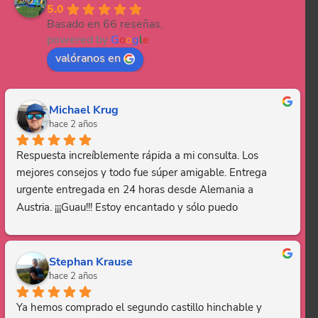
5.0
Basado en 66 reseñas.
powered by
G
o
o
g
l
e
valóranos en
Michael Krug
hace 2 años
Respuesta increíblemente rápida a mi consulta. Los 
mejores consejos y todo fue súper amigable. Entrega 
urgente entregada en 24 horas desde Alemania a 
Austria. ¡¡¡Guau!!! Estoy encantado y sólo puedo 
recomendar esta empresa. Gracias, eres genial.
Stephan Krause
hace 2 años
Ya hemos comprado el segundo castillo hinchable y 