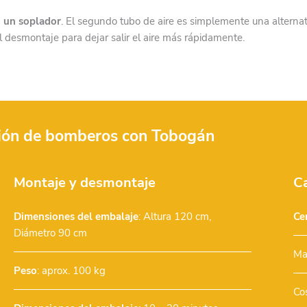
a
un soplador
. El segundo tubo de aire es simplemente una alternat
l desmontaje para dejar salir el aire más rápidamente.
mión de bomberos con Tobogán
Montaje y desmontaje
Ca
Dimensiones del embalaje
: Altura 120 cm,
Cer
Diámetro 90 cm
Ma
Peso
: aprox. 100 kg
Co