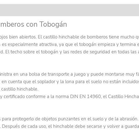
aciones (0)
bomberos con Tobogán
 ojos bien abiertos. El castillo hinchable de bomberos tiene mucho
 es especialmente atractiva, ya que el tobogán empieza y termina en
dad. El techo sobre el tobogán y las redes de seguridad en todas la
stra en una bolsa de transporte a juego y puede montarse muy fáci
 en cuenta que el soplador y la lona para el suelo no están incluido
castillo hinchable.
 y certificado conforme a la norma DIN EN 14960, el Castillo Hin
adas para protegerlo de objetos punzantes en el suelo y de la abra
ad. Después de cada uso, el hinchable debe secarse y volver a guard