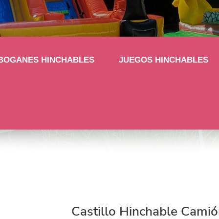
BOGANES HINCHABLES
JUEGOS HINCHABLES
Castillo Hinchable Camión de bomberos con Tobogán
Castillo Hinchable Cami