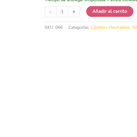
Castillo
-
+
Añadir al carrito
Hinchable
Camión
SKU:
066
Categorías:
Castillos Hinchables
,
To
de
bomberos
con
Tobogán
cantidad