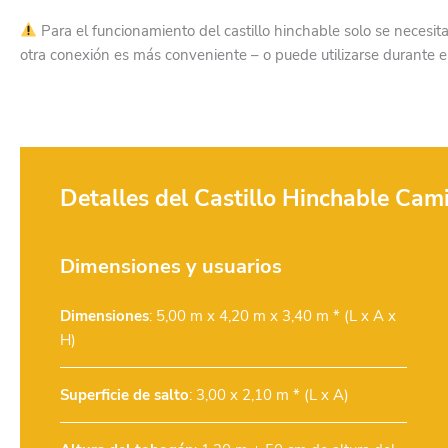
Para el funcionamiento del castillo hinchable solo se necesit
otra conexión es más conveniente – o puede utilizarse durante e
Detalles del Castillo Hinchable Ca
Dimensiones y usuarios
Dimensiones
: 5,00 m x 4,20 m x 3,40 m * (L x A x
H)
Superficie de salto
: 3,00 x 2,10 m * (L x A)