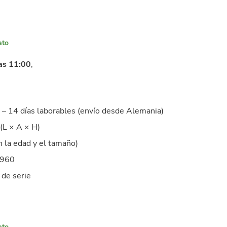
ato
as 11:00
,
– 14 días laborables (envío desde Alemania)
(L × A × H)
 la edad y el tamaño)
4960
 de serie
ato