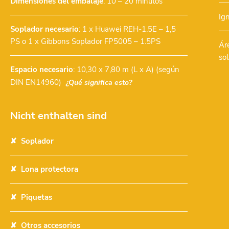
Dimensiones del embalaje
: 10 – 20 minutos
Ig
Soplador necesario
:
1 x Huawei REH-1.5E – 1,5
PS
o
1 x Gibbons Soplador FP5005 – 1.5PS
Ár
so
Espacio necesario
: 10,30 x 7,80 m (L x A) (según
DIN EN14960)
¿Qué significa esto?
Nicht enthalten sind
Soplador
Lona protectora
Piquetas
Otros accesorios