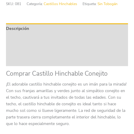
SKU:
081
Categoría:
Castillos Hinchables
Etiqueta:
Sin Tobogán
cantidad
Descripción
Información adicional
Product safety
Valoraciones (0)
Comprar Castillo Hinchable Conejito
¡El adorable castillo hinchable conejito es un imán para la mirada!
Con sus franjas amarillas y verdes junto al simpático conejito en
el techo, cautivará a tus invitados de todas las edades. Con su
techo, el castillo hinchable de conejito es ideal tanto si hace
mucho sol como si llueve ligeramente. La red de seguridad de la
parte trasera cierra completamente el interior del hinchable, lo
que lo hace especialmente seguro.