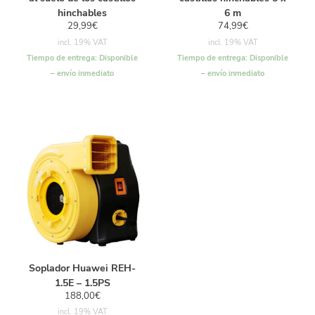
hinchables
6 m
29,99
€
74,99
€
incl. 19% VAT
incl. 19% VAT
Tiempo de entrega:
Disponible
Tiempo de entrega:
Disponible
– envío inmediato
– envío inmediato
Soplador Huawei REH-
1.5E – 1.5PS
188,00
€
incl. 19% VAT