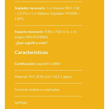
Soplador necesario
:
1 x Huawei REH-1.5E
– 1,5 PS
o
1 x Gibbons Soplador FP5005 –
1.5PS
Espacio necesario
: 9,90 x 7,60 m (L x A)
(según DIN EN14960)
¿Qué significa esto?
Características
Certificación
segúnEN 14960
Material: PVC (0,55 mm / 621,3 g/qm)
Costuras dobles a cuádruples
Ignífugo