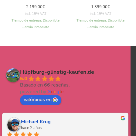
2.199,00
€
1.399,00
€
incl. 19% VAT
incl. 19% VAT
Tiempo de entrega:
Disponible
Tiempo de entrega:
Disponible
– envío inmediato
– envío inmediato
Hüpfburg-günstig-kaufen.de
5.0
Basado en 66 reseñas.
powered by
G
o
o
g
l
e
valóranos en
Michael Krug
hace 2 años