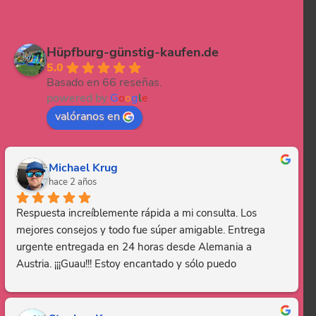
Hüpfburg-günstig-kaufen.de
5.0
Basado en 66 reseñas.
powered by
G
o
o
g
l
e
valóranos en
Michael Krug
hace 2 años
Respuesta increíblemente rápida a mi consulta. Los 
mejores consejos y todo fue súper amigable. Entrega 
urgente entregada en 24 horas desde Alemania a 
Austria. ¡¡¡Guau!!! Estoy encantado y sólo puedo 
recomendar esta empresa. Gracias, eres genial.