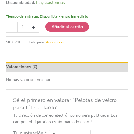
Disponibilidad:
Hay existencias
Tiempo de entrega:
Disponible – envío inmediato
Pelotas
-
+
Añadir al carrito
de
velcro
SKU:
Z105
Categoría:
Accesorios
para
fútbol
dardo
cantidad
Valoraciones (0)
No hay valoraciones aún.
Sé el primero en valorar “Pelotas de velcro
para fútbol dardo”
Tu dirección de correo electrónico no será publicada.
Los
campos obligatorios están marcados con
*
Tu puntuación
*