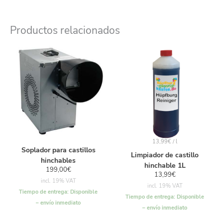
Productos relacionados
13,99
€
/
l
Soplador para castillos
Limpiador de castillo
hinchables
hinchable 1L
199,00
€
13,99
€
incl. 19% VAT
incl. 19% VAT
Tiempo de entrega:
Disponible
Tiempo de entrega:
Disponible
– envío inmediato
– envío inmediato