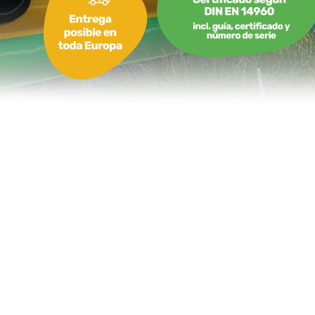
Tobogán Acuático Hinchable Fiesta Pirata