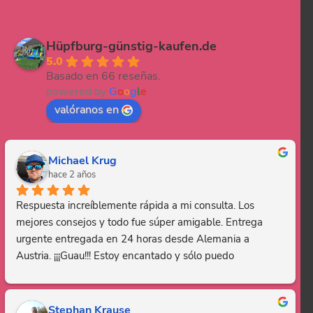
Hüpfburg-günstig-kaufen.de
5.0
Basado en 66 reseñas.
powered by
G
o
o
g
l
e
valóranos en
Michael Krug
hace 2 años
Respuesta increíblemente rápida a mi consulta. Los 
mejores consejos y todo fue súper amigable. Entrega 
urgente entregada en 24 horas desde Alemania a 
Austria. ¡¡¡Guau!!! Estoy encantado y sólo puedo 
recomendar esta empresa. Gracias, eres genial.
Stephan Krause