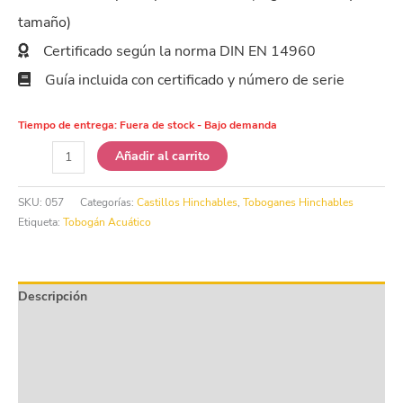
tamaño)
Certificado según la norma DIN EN 14960
Guía incluida con certificado y número de serie
Tiempo de entrega:
Fuera de stock - Bajo demanda
Tobogán
Añadir al carrito
Acuático
Hinchable
SKU:
057
Categorías:
Castillos Hinchables
,
Toboganes Hinchables
Fiesta
Etiqueta:
Tobogán Acuático
Pirata
cantidad
Descripción
Información adicional
Product safety
Valoraciones (0)