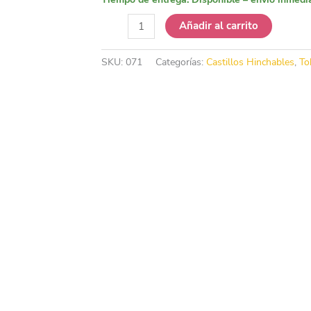
Castillo
Añadir al carrito
Hinchable
Mundo
SKU:
071
Categorías:
Castillos Hinchables
,
To
de
los
Dinosaurios
con
Tobogán
cantidad