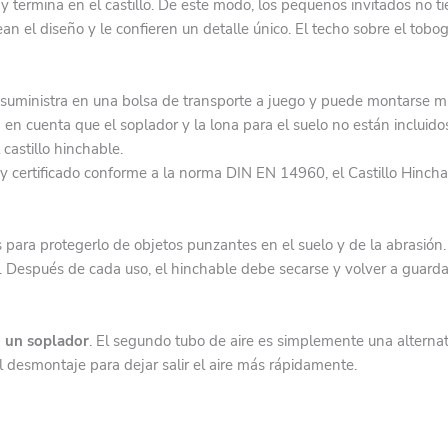
termina en el castillo. De este modo, los pequeños invitados no tien
n el diseño y le confieren un detalle único. El techo sobre el tobo
suministra en una bolsa de transporte a juego y puede montarse muy
 en cuenta que el soplador y la lona para el suelo no están incluido
castillo hinchable.
y certificado conforme a la norma DIN EN 14960, el Castillo Hinc
adas para protegerlo de objetos punzantes en el suelo y de la abra
ad. Después de cada uso, el hinchable debe secarse y volver a guard
a
un soplador
. El segundo tubo de aire es simplemente una alternat
l desmontaje para dejar salir el aire más rápidamente.