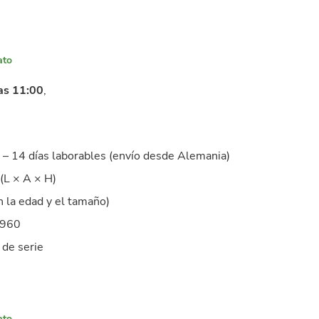
ato
as 11:00
,
– 14 días laborables (envío desde Alemania)
(L × A × H)
 la edad y el tamaño)
4960
 de serie
ato