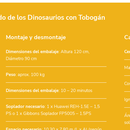
do de los Dinosaurios con Tobogán
Montaje y desmontaje
Ca
Dimensiones del embalaje
: Altura 120 cm,
Cer
Diámetro 90 cm
Ma
Peso
: aprox. 100 kg
Co
Dimensiones del embalaje
: 10 – 20 minutos
Ig
Soplador necesario
:
1 x Huawei REH-1.5E – 1,5
PS
o
1 x Gibbons Soplador FP5005 – 1.5PS
Ár
so
Espacio necesario
: 10,30 x 7,80 m (L x A) (según