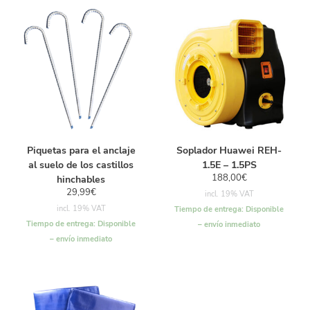
Piquetas para el anclaje
Soplador Huawei REH-
al suelo de los castillos
1.5E – 1.5PS
188,00
€
hinchables
29,99
€
incl. 19% VAT
incl. 19% VAT
Tiempo de entrega:
Disponible
Tiempo de entrega:
Disponible
– envío inmediato
– envío inmediato