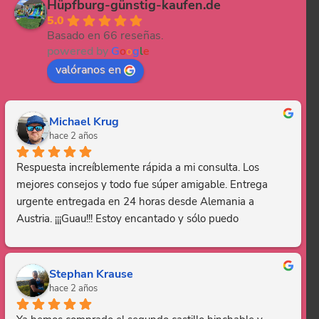
Hüpfburg-günstig-kaufen.de
5.0
Basado en 66 reseñas.
powered by
G
o
o
g
l
e
valóranos en
Michael Krug
hace 2 años
Respuesta increíblemente rápida a mi consulta. Los 
mejores consejos y todo fue súper amigable. Entrega 
urgente entregada en 24 horas desde Alemania a 
Austria. ¡¡¡Guau!!! Estoy encantado y sólo puedo 
recomendar esta empresa. Gracias, eres genial.
Stephan Krause
hace 2 años