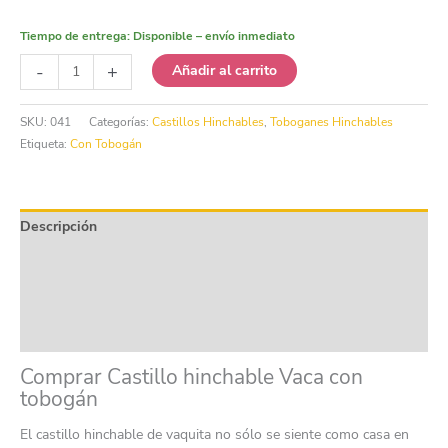
Tiempo de entrega:
Disponible – envío inmediato
Castillo
-
+
Añadir al carrito
hinchable
Vaca
SKU:
041
Categorías:
Castillos Hinchables
,
Toboganes Hinchables
con
Etiqueta:
Con Tobogán
tobogán
cantidad
Descripción
Información adicional
Product safety
Valoraciones (0)
Comprar Castillo hinchable Vaca con
tobogán
El castillo hinchable de vaquita no sólo se siente como casa en