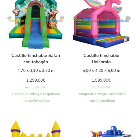
Castillo hinchable Safari
Castillo hinchable
con tobogán
Unicornio
4,70 x 3,10 x 3,20 m
5,00 × 4,20 × 5,00 m
1.299,00
€
1.599,00
€
incl. 19% VAT
incl. 19% VAT
Tiempo de entrega:
Disponible
Tiempo de entrega:
Disponible
– envío inmediato
– envío inmediato