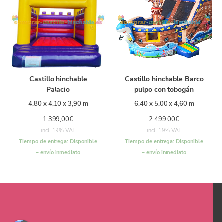
Castillo hinchable
Castillo hinchable Barco
Palacio
pulpo con tobogán
4,80 x 4,10 x 3,90 m
6,40 x 5,00 x 4,60 m
1.399,00
€
2.499,00
€
incl. 19% VAT
incl. 19% VAT
Tiempo de entrega:
Disponible
Tiempo de entrega:
Disponible
– envío inmediato
– envío inmediato