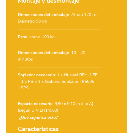
Montaje y desmontaje
Dimensiones del embalaje
: Altura 120 cm,
Diámetro 90 cm
Peso
: aprox. 100 kg
Dimensiones del embalaje
: 10 – 20
minutos
Soplador necesario
:
1 x Huawei REH-1.5E
– 1,5 PS
o
1 x Gibbons Soplador FP5005 –
1.5PS
Espacio necesario
: 9,90 x 9,10 m (L x A)
(según DIN EN14960)
¿Qué significa esto?
Características